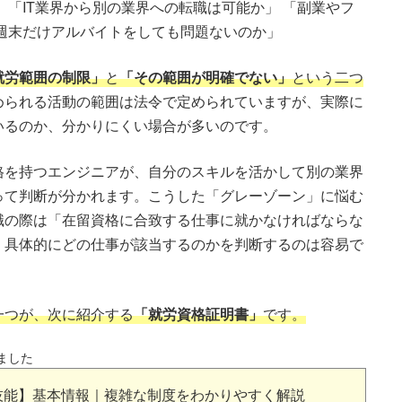
 「IT業界から別の業界への転職は可能か」 「副業やフ
週末だけアルバイトをしても問題ないのか」
就労範囲の制限」
と
「その範囲が明確でない」
という二つ
められる活動の範囲は法令で定められていますが、実際に
いるのか、分かりにくい場合が多いのです。
格を持つエンジニアが、自分のスキルを活かして別の業界
って判断が分かれます。こうした「グレーゾーン」に悩む
職の際は「在留資格に合致する仕事に就かなければならな
、具体的にどの仕事が該当するのかを判断するのは容易で
一つが、次に紹介する
「就労資格証明書」
です。
ました
定技能】基本情報｜複雑な制度をわかりやすく解説