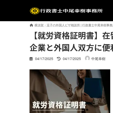
コ
ナ
ン
ビ
テ
ゲ
ン
ー
横須賀・逗子の外国人ビザ相談所 | 行政書士中尾幸樹事務
ツ
シ
【就労資格証明書】在
へ
ョ
ス
ン
企業と外国人双方に便
キ
に
ッ
移
プ
動
最
04/17/2025
04/17/2025
中尾幸樹
終
更
新
日
時
: