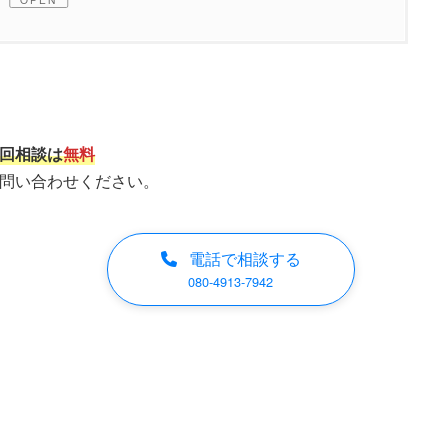
就労範囲の悩み
働ける範囲」を明確にする公的書類
らえないと聞いたけど本当？
回相談は
無料
問い合わせください。
つのメリットとデメリット
つのメリット
電話で相談する
080-4913-7942
可リスクを軽減
理的安心感
のリスク管理
メリット