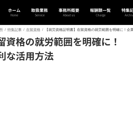
ホーム
取扱業務
事務所概要
報酬額一覧
特集
Home
Service
About us
Charge
Archi
所
特集記事
在留資格
【就労資格証明書】在留資格の就労範囲を明確に！企
留資格の就労範囲を明確に！
利な活用方法