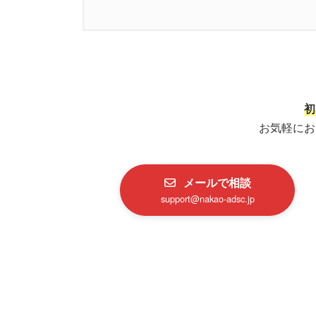
1.
外国人就労者が抱える在留資格と
2.
就労資格証明書とは？あなたの「
3.
就労資格証明書がないと雇っても
初
お気軽にお
4.
就労資格証明書を取得しておく３
4.1.
就労資格証明書を取得する3
メールで相談
support@nakao-adsc.jp
4.1.1.
1. 在留期間更新時の不許
4.1.2.
2. 転職や業務変更時の心
4.1.3.
3. 不法就労の防止と企業
4.2.
就労資格証明書を取得するデ