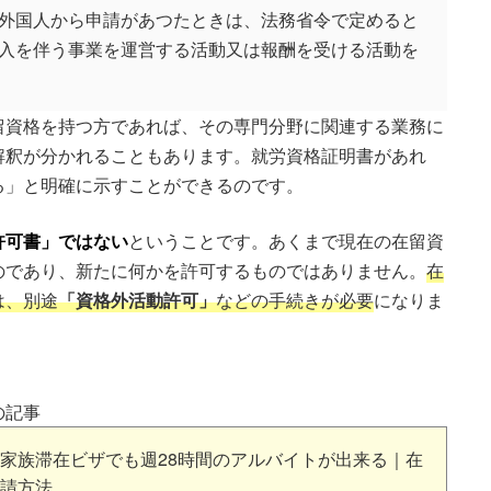
外国人から申請があつたときは、法務省令で定めると
入を伴う事業を運営する活動又は報酬を受ける活動を
留資格を持つ方であれば、その専門分野に関連する業務に
解釈が分かれることもあります。就労資格証明書があれ
る」と明確に示すことができるのです。
許可書」ではない
ということです。あくまで現在の在留資
のであり、新たに何かを許可するものではありません。
在
は、別途
「資格外活動許可」
などの手続きが必要
になりま
の記事
家族滞在ビザでも週28時間のアルバイトが出来る｜在
請方法