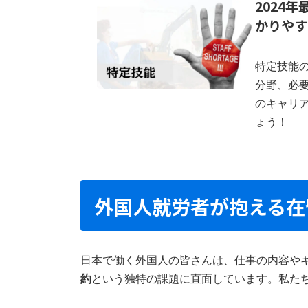
2024
かりやす
4.2.1.
1. 申請手続きの複雑さと
4.2.2.
2. 取得までの時間的制約
特定技能
分野、必
5.
就労資格証明書の取得方法と申請
のキャリ
ょう！
5.1.
申請の基本情報
5.2.
申請できる人
外国人就労者が抱える在
5.3.
申請に必要な書類と手続きの
5.4.
オンライン申請について
日本で働く外国人の皆さんは、仕事の内容や
5.5.
申請時の注意点
約
という独特の課題に直面しています。私た
6.
まとめ