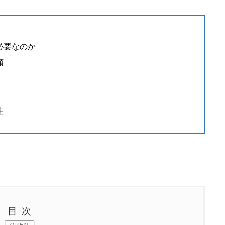
必要なのか
類
性
目次
OPEN