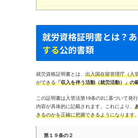
就労資格証明書とは？あ
する
公的書類
就労資格証明書とは、
出入国在留管理庁（入
ができる
「収入を伴う活動（就労活動）」の
この証明書は入管法第19条の2に基づいて発
内容が具体的に記載されます。これにより、
きるのかを正確に把握できるようになります
第１９条の２