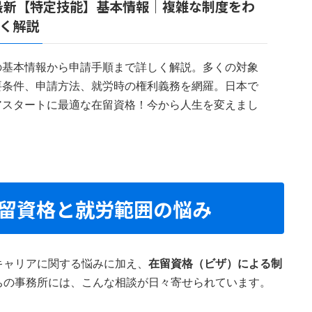
年最新【特定技能】基本情報｜複雑な制度をわ
く解説
手間
と不確実性
の基本情報から申請手順まで詳しく解説。多くの対象
要条件、申請方法、就労時の権利義務を網羅。日本で
手続きの流れ
アスタートに最適な在留資格！今から人生を変えまし
留資格と就労範囲の悩み
流れ
キャリアに関する悩みに加え、
在留資格（ビザ）による制
ちの事務所には、こんな相談が日々寄せられています。